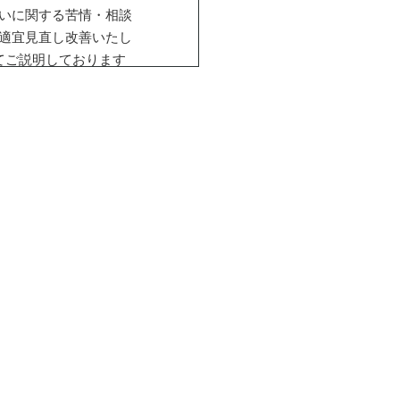
いに関する苦情・相談
適宜見直し改善いたし
てご説明しております
の際は、最新の内容を
力しており、個人情報
の不正な流出などへの
署ごとに情報セキュリ
規程を設けて社員への
たします。
するため
）