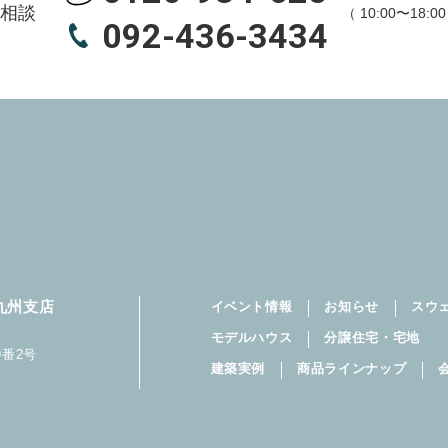
相談
（ 10:00〜18:
引業、保険代理店業、運送業
092-436-3434
する一切の事業
について当社は、以下の①から④に記載する場合を除き、個人データ
報）をあらかじめ、本人の同意を得ないで、第三者に提供すること
情報を取り扱う場合
財産の保護のために必要な場合であって、本人の同意を得ることが
児童の健全な育成の推進のために特に必要がある場合であって、本
共団体又はその委託を受けた者が法令の定める事務を遂行すること
を得ることにより当該事務の遂行に支障を及ぼすおそれがあるとき
九州支店
イベント情報
お知らせ
スウ
同利用について当社は、当社のグループ会社並びにスウェーデンハウ
モデルハウス
分譲住宅・宅地
との間でお客さまの個人データを、個人情報保護法の定めに基づいて
番2号
建築実例
商品ラインナップ
者の範囲
ンハウスリフォーム