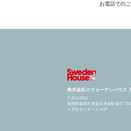
お電話でのご
・建設業、宅地建物取
・その他、上記に附帯
４. 第三者への提供
等」を構成する個人情
①法令に基づいて個人
②人の生命、身体又は
③公衆衛生の向上又は
困難であるとき
④国の機関又は地方公
があって、本人の同意
株式会社スウェーデンハウス 
５. 個人データの共
〒812-0011
（SPS）提携店各社
福岡県福岡市博多区博多駅前4丁目9
八百治センタービル5F
(1) 共同して利用する
・株式会社トーモク
・株式会社スウェーデ