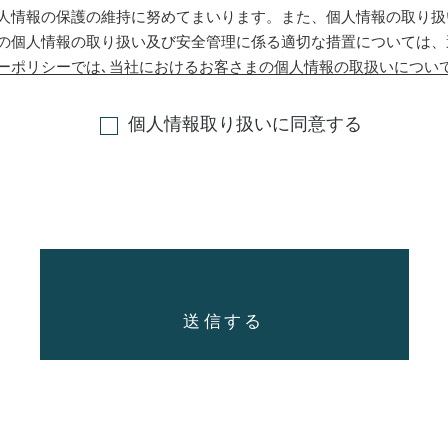
人情報の保護の維持に努めてまいります。また、個人情報の取り扱
の個人情報の取り扱い及び安全管理に係る適切な措置については、
ーポリシーでは､当社におけるお客さまの個人情報の取扱いについ
無く内容を変更することもありますので、情報ご提供・情報ご請求
う、お願い申し上げます。
個人情報取り扱いに同意する
対策についてお客さまの個人情報を安全に管理・運営するよう鋭意努
アクセス、個人情報の紛失・毀損・破壊・改ざん・漏えい、社外へ
的かつ適切な安全対策を行っています。また個人情報を取り扱う部
人情報の適切な管理に努めるとともに、情報セキュリティに関する
ます。
目的について当社は、取得した個人情報を下記の目的に於いて利用い
を含む新築計画並びに増改築計画を提案するため
各種イベント・セミナー・キャンペーン等のご案内をするため
へ、情報誌・イベントのご案内ならびに会員向けサービス等を提供
応じ、不動産の売買・仲介・斡旋・賃貸・管理を行なうため
お客さまの新築工事並びに増改築工事を行なうため（付帯工事含む