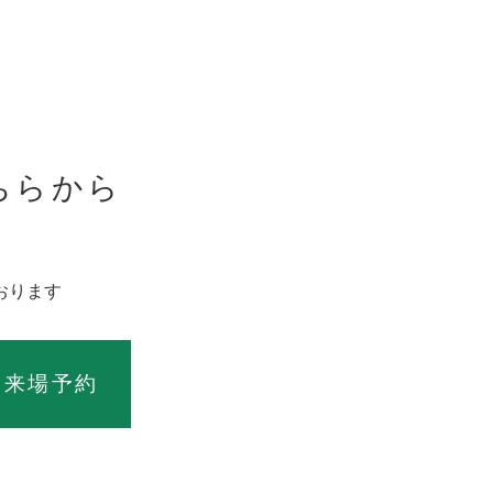
の支援・取次ぎのため
及び生命保険並びにこ
連商品をご案内するた
ちらから
るため
。
おります
ス
来場予約