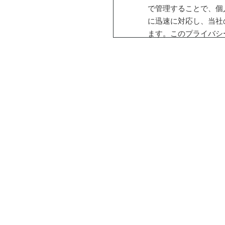
で管理することで、個
に迅速に対応し、当社
ます。このプライバシ
が、必要に応じて予告
ご確認くださいますよ
２. 個人情報の安全
への外部からの不正な
危険防止に対する合理
ティ管理者を置き、個
周知徹底を実施してい
３. 個人情報の利用
・お客さまへ付帯工事
・お客さまへ新商品・
・各種会員のお客さま
・お客さまのご要望に
・請負契約を締結した