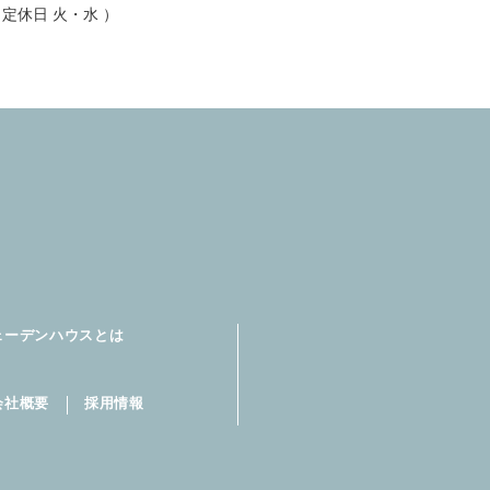
00 定休日 火・水 ）
（「個人データベース
はありません。
困難である場合
人の同意を得ることが
に対して協力する必要
ェーデンハウスとは
スパートナーシステム
共同利用いたします。
会社概要
採用情報