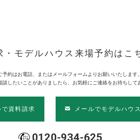
に関連する各種手続き（融資、許認可取得、各種保険、登記など）
険代理業並びに保険会社より保険業務の委託を受けて行う損害保険
スの提供
点検・アフターメンテナンスを行なうため
に当社グループ会社の住宅関連事業（注1）に関わる情報や住宅関
求・モデルハウス来場予約はこ
析・アンケートの実施等により、商品開発やサービス向上に役立て
い合わせやご意見を承り、回答するため
のお取引を適切且つ円滑に履行するため
ご予約はお電話、またはメールフォームよりお願いいたします
上の確認作業を行なうため
相談したいことがありましたら、お気軽にご連絡をお待ちして
的責任）に関する活動のため
意を頂いた提供先（第三者）に提供するため
務委託先に再委託するため
ルで資料請求
メールでモデルハウ
社グループ会社の住宅関連事業
売、及び設計、施工、監理
関連部材の製造販売、同関連商品の製造、販売
テリアのコーディネート、施工、同関連商品の製造、販売
0120-934-625
スサービス、リフォーム事業、同関連商品の製造、販売