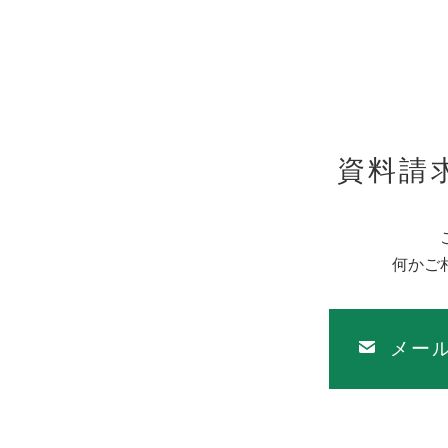
・商品・サービス提供
・損害保険及び生命保
れらに付帯するサービ
・建物完成後に、保守
・お客さまへ当社並び
め
資料請
・市場調査・データ分
・お客さまからのお問
・その他、お客さまと
・経営分析・会計監査
何かご
・CSR（企業の社会
・お客様より個別に同
・受託業務を当社の業
メー
（注1）当社並びに当
・輸入住宅の製造、販
・住宅関連資材・住宅
・インテリア・エクス
・アフターメンテナン