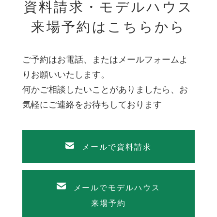
への周知徹底を実施しています。
資料請求・モデルハウス
来場予約はこちらから
３. 個人情報の利用目的について当社は、取得した
個人情報を下記の目的に於いて利用いたします。
・お客さまへ付帯工事を含む新築計画並びに増改
ご予約はお電話、またはメールフォームよ
築計画を提案するため
りお願いいたします。
・お客さまへ新商品・各種イベント・セミナー・
何かご相談したいことがありましたら、お
キャンペーン等のご案内をするため
気軽にご連絡をお待ちしております
・各種会員のお客さまへ、情報誌・イベントのご
案内ならびに会員向けサービス等を提供するため
メールで資料請求
・お客さまのご要望に応じ、不動産の売買・仲
介・斡旋・賃貸・管理を行なうため
メールでモデルハウス
・請負契約を締結したお客さまの新築工事並びに
来場予約
増改築工事を行なうため（付帯工事含む）