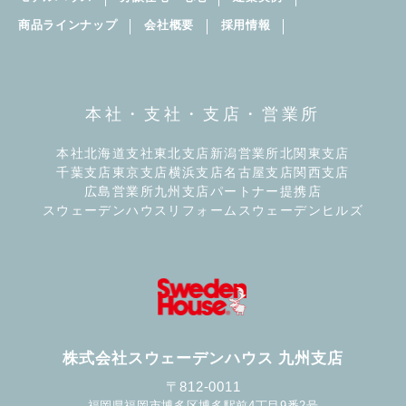
商品ラインナップ
会社概要
採用情報
・お客さまからのお問い合わせやご意見を承り、
回答するため
本社・支社・支店・営業所
・その他、お客さまとのお取引を適切且つ円滑に
履行するため
本社
北海道支社
東北支店
新潟営業所
北関東支店
千葉支店
東京支店
横浜支店
名古屋支店
関西支店
・経営分析・会計監査上の確認作業を行なうため
広島営業所
九州支店
パートナー提携店
スウェーデンハウスリフォーム
スウェーデンヒルズ
・CSR（企業の社会的責任）に関する活動のため
・お客様より個別に同意を頂いた提供先（第三
者）に提供するため
・受託業務を当社の業務委託先に再委託するため
株式会社スウェーデンハウス 九州支店
〒812-0011
（注1）当社並びに当社グループ会社の住宅関連事
福岡県福岡市博多区博多駅前4丁目9番2号