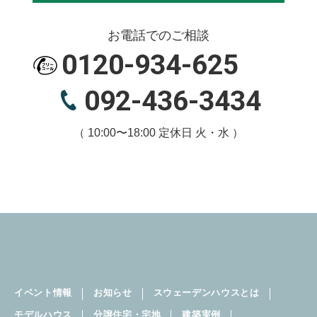
・商品・サービス提供に関連する各種手続き（融
お電話でのご相談
資、許認可取得、各種保険、登記など）の支援・
取次ぎのため
0120-934-625
092-436-3434
・損害保険及び生命保険代理業並びに保険会社よ
り保険業務の委託を受けて行う損害保険及び生命
保険並びにこれらに付帯するサービスの提供
（ 10:00〜18:00 定休日 火・水 ）
・建物完成後に、保守点検・アフターメンテナン
スを行なうため
・お客さまへ当社並びに当社グループ会社の住宅
関連事業（注1）に関わる情報や住宅関連商品をご
案内するため
イベント情報
お知らせ
スウェーデンハウスとは
・市場調査・データ分析・アンケートの実施等に
より、商品開発やサービス向上に役立てるため
モデルハウス
分譲住宅・宅地
建築実例