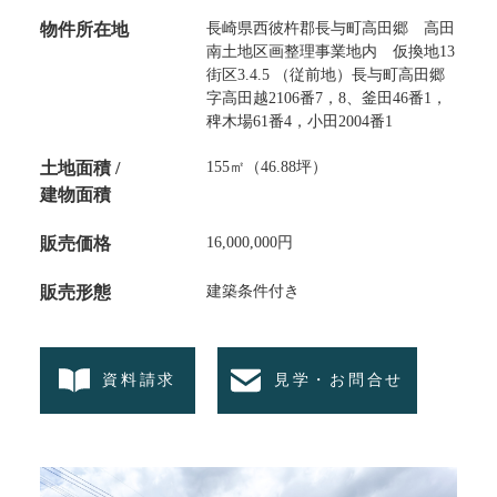
物件所在地
長崎県西彼杵郡長与町高田郷 高田
南土地区画整理事業地内 仮換地13
街区3.4.5 （従前地）長与町高田郷
字高田越2106番7，8、釜田46番1，
稗木場61番4，小田2004番1
土地面積 /
155㎡（46.88坪）
建物面積
販売価格
16,000,000円
販売形態
建築条件付き
資料請求
見学・お問合せ