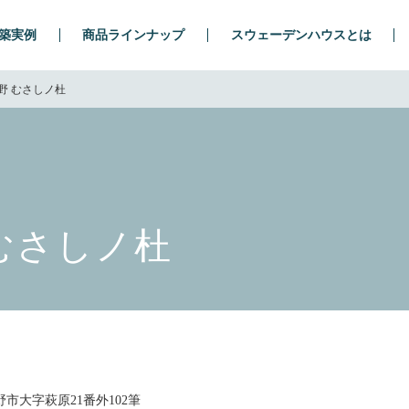
築実例
商品ラインナップ
スウェーデンハウスとは
野 むさしノ杜
むさしノ杜
市大字萩原21番外102筆