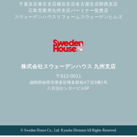
千葉支店
東京支店
横浜支店
名古屋支店
関西支店
広島営業所
九州支店
パートナー提携店
スウェーデンハウスリフォーム
スウェーデンヒルズ
株式会社スウェーデンハウス 九州支店
〒812-0011
福岡県福岡市博多区博多駅前4丁目9番2号
八百治センタービル5F
© Sweden House Co., Ltd. Kyushu Division All Rights Reserved.