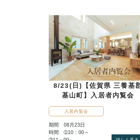
8/23(日)【佐賀県 三養基
基山町】入居者内覧会
入居内覧会
期間 08月23日
時間 ➀10：00～
➁11：00～
詳しく見る