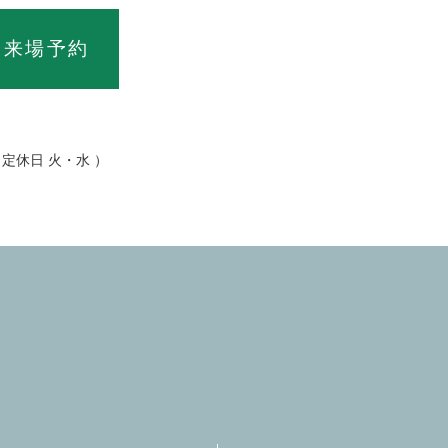
ス
来場予約
00 定休日 火・水 ）