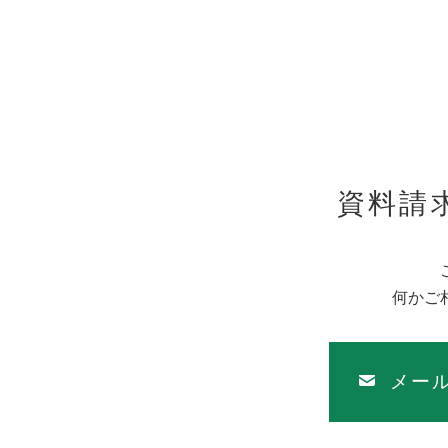
資料請
何かご
メー