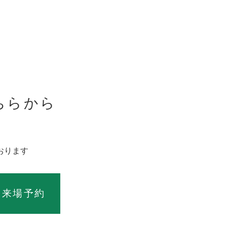
ちらから
。
おります
ス
来場予約