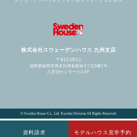
スウェーデンハウスリフォーム
スウェーデンヒルズ
株式会社スウェーデンハウス 九州支店
〒812-0011
福岡県福岡市博多区博多駅前4丁目9番2号
八百治センタービル5F
© Sweden House Co., Ltd. Kyushu Division All Rights Reserved.
資料請求
モデルハウス見学予約