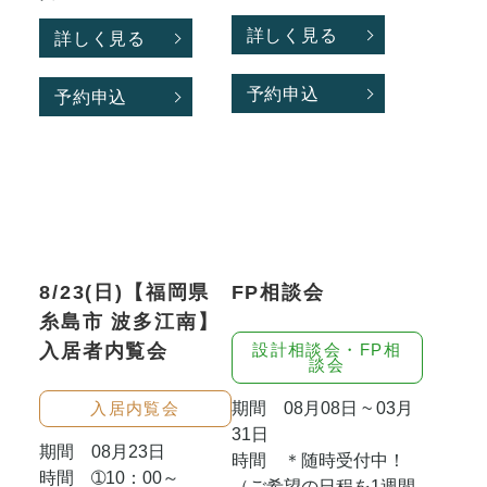
詳しく見る
詳しく見る
予約申込
予約申込
8/23(日)【福岡県
FP相談会
糸島市 波多江南】
入居者内覧会
設計相談会・FP相
談会
期間 08月08日 ~ 03月
入居内覧会
31日
期間 08月23日
時間 ＊随時受付中！
時間 ➀10：00～
（ご希望の日程を1週間