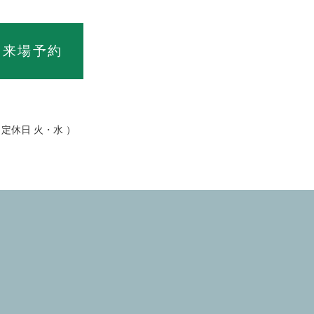
ス
来場予約
00 定休日 火・水 ）